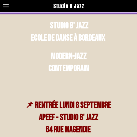
Studio B Jazz
Studio B' Jazz
Ecole de danse à Bordeaux
Modern-Jazz
CONTEMPORAIN
📌 Rentrée lundi 8 septembre
APEEF - STUDIO b' jazz
64 Rue Magendie